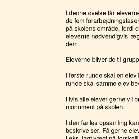
I denne øvelse får elevern
de fem forarbejdningsfaser
på skolens område, fordi d
eleverne nødvendigvis lægg
dem.
Eleverne bliver delt i grupp
I første runde skal en ele
runde skal samme elev be
Hvis alle elever gerne vil p
monument på skolen.
I den fælles opsamling kan
beskrivelser. Få gerne elev
f.eks. lagt vægt på forskell