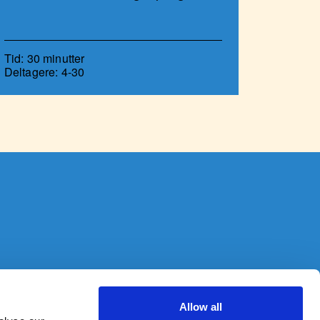
Tid: 30 minutter
Deltagere: 4-30
Adresse
Symbion Vesterbro, Gl. Kongevej 11-13, 5. sal, 1610
Allow all
København V.