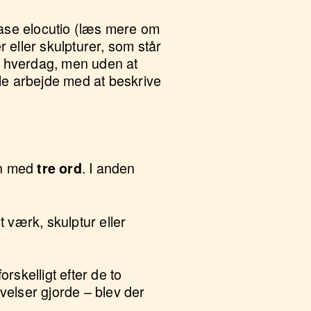
fase elocutio (læs mere om
 eller skulpturer, som står
es hverdag, men uden at
le arbejde med at beskrive
en med
. I anden
tre ord
t værk, skulptur eller
skelligt efter de to
ivelser gjorde – blev der