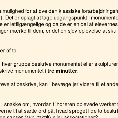
e mulighed for at øve den klassiske forarbejdnings
). Det er oplagt at tage udgangspunkt i monumenter
e er lettilgængelige og da de er en del af elevern
er mærke til dem, er det en sjov oplevelse at skul
er af to.
v i hver gruppe beskrive monumentet eller skulptur
skrive monumentet i
.
tre minutter
røve at beskrive, kan I bevæge jer videre til et ande
 I snakke om, hvordan tilhøreren oplevede værket for
erne til at sætte ord på, hvad sproget i de to beskr
ige sanser (syn, taktilt) eller associationer?