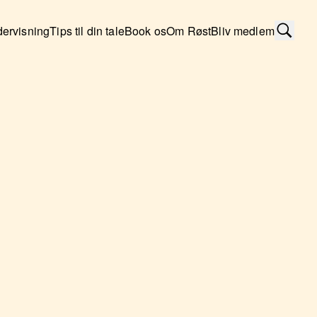
ervisning
Tips til din tale
Book os
Om Røst
Bliv medlem