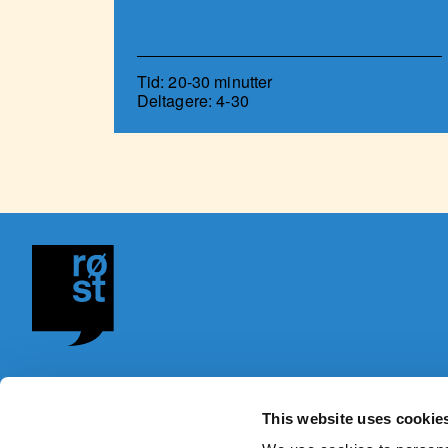
Tid: 20-30 minutter
Deltagere: 4-30
Røst er en talerskole, der arbejde
This website uses cookie
give unge modet til at tage ordet