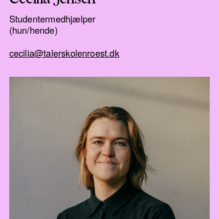
Studentermedhjælper
(hun/hende)
cecilia@talerskolenroest.dk