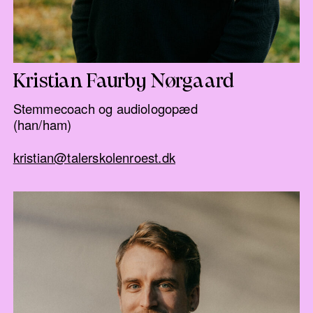
Kristian Faurby Nørgaard
Stemmecoach og audiologopæd
(han/ham)
kristian@talerskolenroest.dk