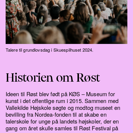
1/6 Røst og Det Kongelige Teater på Egmont
Højskolen – Mathias Vestergård Jensen på
talerstolen, 2024
Talere til grundlovsdag i Skuespilhuset 2024.
Historien om Røst
Ideen til Røst blev født på KØS – Museum for
kunst i det offentlige rum i 2015. Sammen med
Vallekilde Højskole søgte og modtog museet en
bevilling fra Nordea-fonden til at skabe en
talerskole for unge på landets højskoler, der en
gang om året skulle samles til Røst Festival på