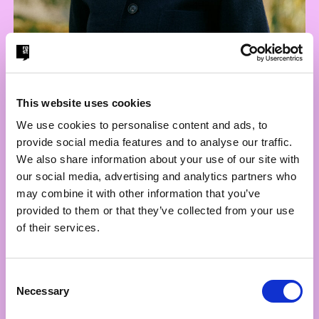
This website uses cookies
We use cookies to personalise content and ads, to
provide social media features and to analyse our traffic.
We also share information about your use of our site with
Pia Beltoft
our social media, advertising and analytics partners who
Chef for strategi og kommunikation
may combine it with other information that you’ve
(hun/hende)
provided to them or that they’ve collected from your use
of their services.
pia@talerskolenroest.dk
Consent
Necessary
Selection