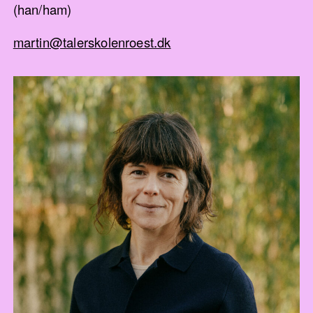
(han/ham)
martin@talerskolenroest.dk