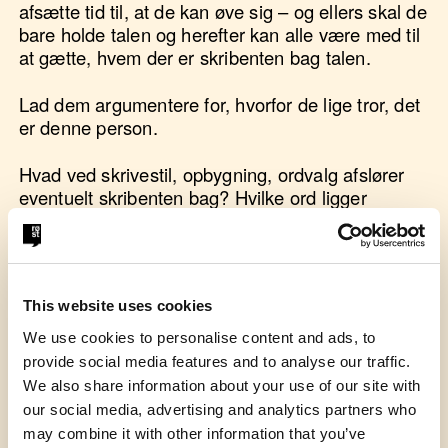
afsætte tid til, at de kan øve sig – og ellers skal de
bare holde talen og herefter kan alle være med til
at gætte, hvem der er skribenten bag talen.
Lad dem argumentere for, hvorfor de lige tror, det
er denne person.
Hvad ved skrivestil, opbygning, ordvalg afslører
eventuelt skribenten bag? Hvilke ord ligger
mærkeligt i den talendes mund?
This website uses cookies
Litteraturforslag:
We use cookies to personalise content and ads, to
Hvis du vil læse mere om ghostwriting, kan denne
provide social media features and to analyse our traffic.
bog anbefales: Med andres ord – ghostwriting i
We also share information about your use of our site with
praksis af Pernille Steensbech Lemée.
our social media, advertising and analytics partners who
may combine it with other information that you’ve