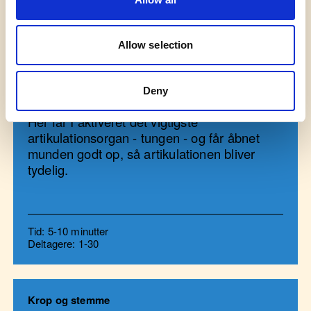
Allow selection
Krop og stemme
Proppen i munden
Deny
Her får I aktiveret det vigtigste
artikulationsorgan - tungen - og får åbnet
munden godt op, så artikulationen bliver
tydelig.
Tid: 5-10 minutter
Deltagere: 1-30
Krop og stemme