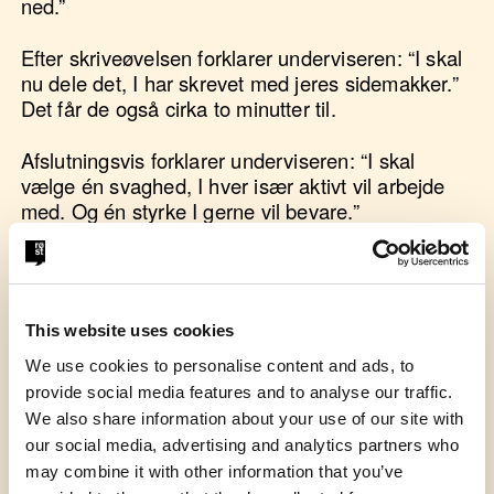
ned.”
Efter skriveøvelsen forklarer underviseren: “I skal
nu dele det, I har skrevet med jeres sidemakker.”
Det får de også cirka to minutter til.
Afslutningsvis forklarer underviseren: “I skal
vælge én svaghed, I hver især aktivt vil arbejde
med. Og én styrke I gerne vil bevare.”
Et eksempel på beskrivelse af styrker og
svagheder:
“Jeg har god energi, jeg kigger folk i øjnene, jeg
This website uses cookies
går ret ofte ud af en tangent, har tendens til at tale
for hurtigt. Jeg kan godt blive lidt nervøs og har
We use cookies to personalise content and ads, to
tendens til at mumle. Jeg har nemt ved at finde på
provide social media features and to analyse our traffic.
noget at tale om, og jeg smiler meget. Nogle
We also share information about your use of our site with
gange næsten for meget, så jeg skal huske også
our social media, advertising and analytics partners who
at vise alvor i mit kropssprog.”
may combine it with other information that you’ve