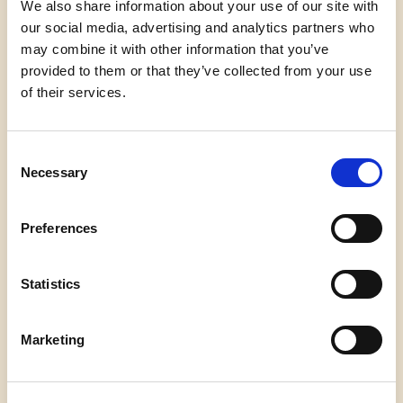
de er lidt nervøse ved øvelsen, kan du lade dem
We also share information about your use of our site with
starte med at fortælle til hinanden i mindre
our social media, advertising and analytics partners who
grupper. Hvis de er mere trænede, og du
may combine it with other information that you’ve
fornemmer, at de er klar på det, kan du
provided to them or that they’ve collected from your use
tilrettelægge øvelsen således, at eleverne på skift
of their services.
trækker de tre sedler foran alle de andre og
begynder at fortælle en historie på stedet.
Consent
Necessary
Selection
Preferences
Statistics
Marketing