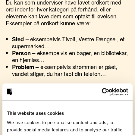
Du kan som underviser have lavet ordkort med
ord indenfor hver kategori på forhånd, eller
eleverne kan lave dem som optakt til øvelsen.
Eksempler på ordkort kunne være:
Sted –
eksempelvis Tivoli, Vestre Fængsel, et
supermarked…
Person –
eksempelvis en bager, en bibliotekar,
en hjemløs…
Problem –
eksempelvis strømmen er gået,
vandet stiger, du har tabt din telefon…
Hver elev skal nu på skift trække et ordkort fra
hver kategori og fortælle en kort historie med
This website uses cookies
udgangspunkt i kortets informationer.
We use cookies to personalise content and ads, to
Hvis gruppen er uprøvet, eller du fornemmer, at
provide social media features and to analyse our traffic.