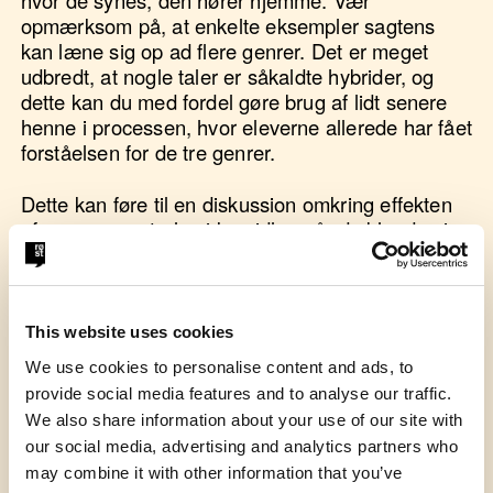
opmærksom på, at enkelte eksempler sagtens
kan læne sig op ad flere genrer. Det er meget
udbredt, at nogle taler er såkaldte hybrider, og
dette kan du med fordel gøre brug af lidt senere
henne i processen, hvor eleverne allerede har fået
forståelsen for de tre genrer.
Dette kan føre til en diskussion omkring effekten
af genrers centrale virkemidler, når de blandes i
en tale.
En opfølgende diskussion kan bestå i at diskutere,
hvorfor f.eks. politikernes nytårstale, der førhen
This website uses cookies
var pure epideiktiske, nu er gået hen og blevet
We use cookies to personalise content and ads, to
langt mere deliberative, og om eleverne kan
provide social media features and to analyse our traffic.
komme på flere eksempler, hvor talegenrerne
We also share information about your use of our site with
rager ind over hinanden.
our social media, advertising and analytics partners who
may combine it with other information that you’ve