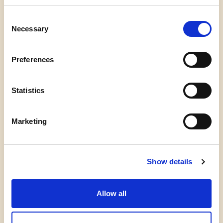
Consent
Necessary
Selection
Preferences
Statistics
Flere øvelser
Marketing
Show details
Historiefortælling
Samtalesalon
Allow all
Samtalesaloner skaber givende og ofte