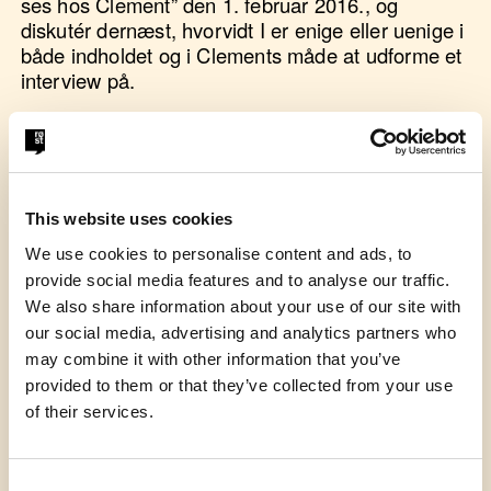
ses hos Clement” den 1. februar 2016., og
diskutér dernæst, hvorvidt I er enige eller uenige i
både indholdet og i Clements måde at udforme et
interview på.
This website uses cookies
We use cookies to personalise content and ads, to
provide social media features and to analyse our traffic.
Som en sidste del af øvelsen kan du opfordre
We also share information about your use of our site with
eleverne til selv at udøve deres retoriske
our social media, advertising and analytics partners who
medborgerskab inden for en tidsramme sat af dig.
may combine it with other information that you’ve
provided to them or that they’ve collected from your use
Opfordr gerne eleverne til at udfordre sig selv. Det
of their services.
kan være at stille sig op foran klassen eller til en
fællessamling og bidrage med noget som
medborger. De kan også skrive et læserbrev, et
Consent