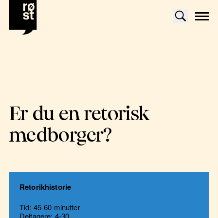
Er du en retorisk
medborger?
Retorikhistorie
Tid: 45-60 minutter
Deltagere: 4-30