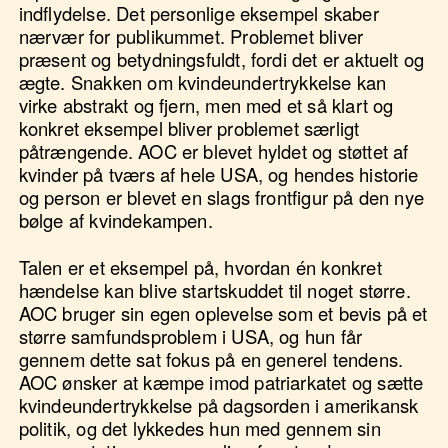
indflydelse. Det personlige eksempel skaber
nærvær for publikummet. Problemet bliver
præsent og betydningsfuldt, fordi det er aktuelt og
ægte. Snakken om kvindeundertrykkelse kan
virke abstrakt og fjern, men med et så klart og
konkret eksempel bliver problemet særligt
påtrængende. AOC er blevet hyldet og støttet af
kvinder på tværs af hele USA, og hendes historie
og person er blevet en slags frontfigur på den nye
bølge af kvindekampen.
Talen er et eksempel på, hvordan én konkret
hændelse kan blive startskuddet til noget større.
AOC bruger sin egen oplevelse som et bevis på et
større samfundsproblem i USA, og hun får
gennem dette sat fokus på en generel tendens.
AOC ønsker at kæmpe imod patriarkatet og sætte
kvindeundertrykkelse på dagsorden i amerikansk
politik, og det lykkedes hun med gennem sin