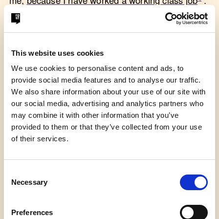
I have waited tables in restaurants. I have ridden
the subway. I have walked the streets in New York
City, and this kind of language is not new
. I have
encountered words uttered by Mr. Yoho and men
This website uses cookies
uttering the same words as Mr. Yoho while I was
being harassed in restaurants. I have tossed men
We use cookies to personalise content and ads, to
out of bars that have used language like Mr.
provide social media features and to analyse our traffic.
Yoho’s and I have encountered this type of
We also share information about your use of our site with
harassment riding the subway in New York City.
our social media, advertising and analytics partners who
may combine it with other information that you’ve
This is not new, and that is the problem. Mr. Yoho
provided to them or that they’ve collected from your use
was not alone. He was walking shoulder to
of their services.
shoulder with
Representative Roger Williams, and
that’s when we start to see that this issue is not
about one incident. It is cultural.
It is a culture of
Consent
lack of impunity, of accepting of violence and
Necessary
Selection
violent language against women, and an entire
structure of power that supports that.
Preferences