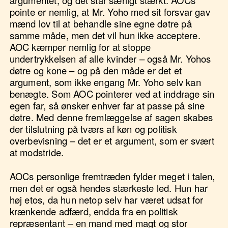
pointe er nemlig, at Mr. Yoho med sit forsvar gav
mænd lov til at behandle sine egne døtre på
samme måde, men det vil hun ikke acceptere.
AOC kæmper nemlig for at stoppe
undertrykkelsen af alle kvinder – også Mr. Yohos
døtre og kone – og på den måde er det et
argument, som ikke engang Mr. Yoho selv kan
benægte. Som AOC pointerer ved at inddrage sin
egen far, så ønsker enhver far at passe på sine
døtre. Med denne fremlæggelse af sagen skabes
der tilslutning på tværs af køn og politisk
overbevisning – det er et argument, som er svært
at modstride.
AOCs personlige fremtræden fylder meget i talen,
men det er også hendes stærkeste led. Hun har
høj etos, da hun netop selv har været udsat for
krænkende adfærd, endda fra en politisk
repræsentant – en mand med magt og stor