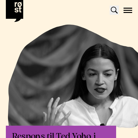
Respons til Ted Yoho i