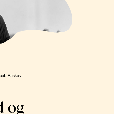
acob Aaskov -
d og