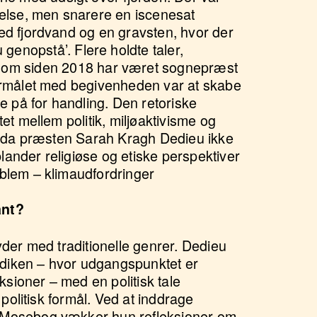
velse, men snarere en iscenesat
med fjordvand og en gravsten, hvor der
u genopstå’.
Flere holdte taler,
som siden 2018 har været sognepræst
Formålet med begivenheden var at skabe
 på for handling. Den retoriske
tet mellem politik, miljøaktivisme og
ik, da præsten Sarah Kragh Dedieu ikke
lander religiøse og etiske perspektiver
oblem – klimaudfordringer
ant?
ryder med traditionelle genrer. Dedieu
diken – hvor udgangspunktet er
eksioner – med en politisk tale
t politisk formål. Ved at inddrage
e Mosebog vækker hun refleksioner om