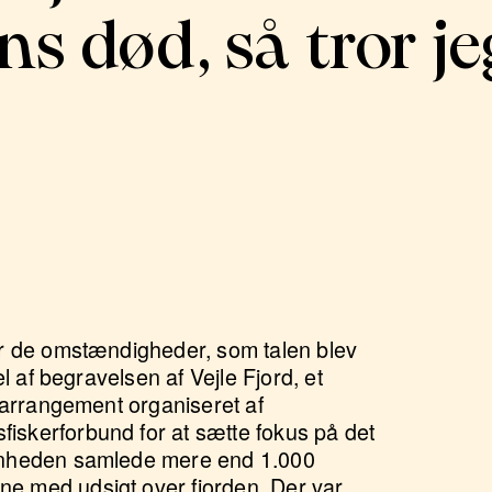
s død, så tror je
er de omstændigheder, som talen blev
l af begravelsen af Vejle Fjord, et
 arrangement organiseret af
skerforbund for at sætte fokus på det
nheden samlede mere end
1.000
 med udsigt over fjorden. Der var