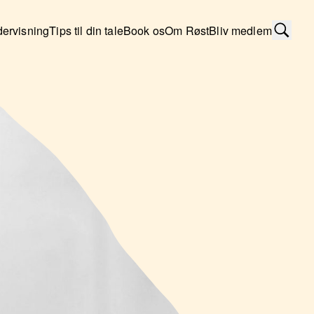
ervisning
Tips til din tale
Book os
Om Røst
Bliv medlem