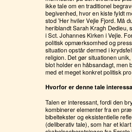
ikke tale om en traditionel begra
begivenhed, hvor en kiste fyldt 
stod
’Her hviler Vejle Fjord. Må d
heriblandt Sarah
Kragh Dedieu, 
i Sct. Johannes Kirken i Vejle. 
politisk opmærksomhed og presse
situation opstår dermed i krydsfel
religion. Det gør situationen un
blot holder en håbsandagt, men b
med et meget konkret politisk pr
Hvorfor er denne tale interess
Talen er interessant, fordi den b
kombinerer elementer fra en præ
bibeltekster og eksistentielle refl
(deliberativ tale), som har et klar
skabelsesberetningen fra Først