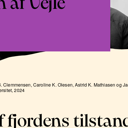
 af Vejle
e B. Clemmensen, Caroline K. Olesen, Astrid K. Mathiasen og J
rsitet, 2024
f fjordens tilstan