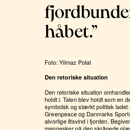
fjordbunden
håbet.”
Foto: Yilmaz Polat
Den retoriske situation
Den retoriske situation omhandl
holdt i. Talen blev holdt som en de
symbolsk og stærkt politisk ladet
Greenpeace og Danmarks Sportsfi
alvorlige iltsvind i fjorden.
Begive
mennesker på den skrånede plæne