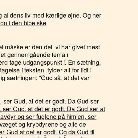
 al dens liv med kærlige øjne. Og her
ion i den bibelske
 måske er den del, vi har givet mest
det gennemgående tema i
rd tage udgangspunkt i. En sætning,
lse i teksten, fylder alt for lidt i
ig sætningen: ”Gud så, at det var
 ser Gud, at det er godt. Da Gud ser
 ser Gud, at det er godt. Da Gud ser at
avdyr og ser fuglene på himlen, ser
kvæget og krybdyrene og alle de
r Gud at det er godt. Og da Gud til