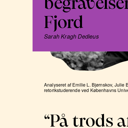
begravelsen
Fjord
Sarah Kragh Dedieus
Analyseret af Emilie L. Bjørnskov, Juli
retorikstuderende ved Københavns Unive
“På trods a