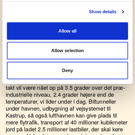
tørskoet over. Men vi har ingen Moses. Ingen vil
hæve armene på vores vegne og kommandere
Show details
over de smeltende ismasser og de stigende
have.
Allow all
Der er ikke længere plads til os på Jorden.
Og hvad er vores svar?
Mere plads, mere plads!
Allow selection
stønner vi. En absurditet i multi-milliard-klassen
som den kunstige ø
Lynetteholm
, der skal være
Deny
færdig i 2070, hvor gennemsnittemperaturerne,
hvis de fortsætter med at stige i deres nuværende
takt vil være nået op på 3.5 grader over det præ-
industrielle niveau, 2.4 grader højere end de
temperaturer, vi lider under i dag. Biltunneller
under havnen, udbygning af vejsystemet til
Kastrup, så også lufthavnen kan give plads til
mere flytrafik, transport af 40 millioner kubikmeter
jord på ladet 2.5 millioner lastbiler, der skal køre