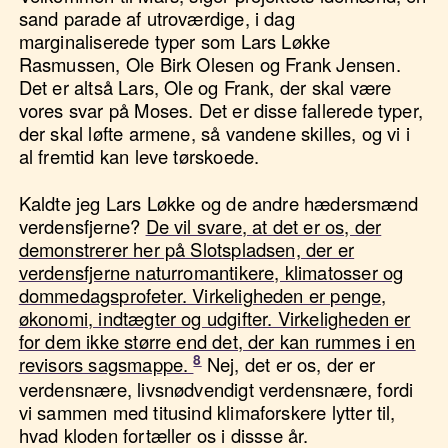
sand parade af utroværdige, i dag
marginaliserede typer som Lars Løkke
Rasmussen, Ole Birk Olesen og Frank Jensen.
Det er altså Lars, Ole og Frank, der skal være
vores svar på Moses. Det er disse fallerede typer,
der skal løfte armene, så vandene skilles, og vi i
al fremtid kan leve tørskoede.
Kaldte jeg Lars Løkke og de andre hædersmænd
verdensfjerne?
De vil svare, at det er os, der
demonstrerer her på Slotspladsen, der er
verdensfjerne naturromantikere, klimatosser og
dommedagsprofeter. Virkeligheden er penge,
økonomi, indtægter og udgifter. Virkeligheden er
for dem ikke større end det, der kan rummes i en
revisors sagsmappe.
Nej, det er os, der er
verdensnære, livsnødvendigt verdensnære, fordi
vi sammen med titusind klimaforskere lytter til,
hvad kloden fortæller os i dissse år.