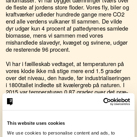
landmasser. Vi har bygget dæmninger tværs over
de fleste af jordens store floder. Vores fly, biler og
kraftværker udleder hundrede gange mere CO2
end alle verdens vulkaner til sammen. De vilde
dyr udgør kun 4 procent af pattedyrenes samlede
biomasse, mens vi sammen med vores
mishandlede slavedyr, kvæget og svinene, udgør
de resterende 96 procent.
Vi har i fællleskab vedtaget, at temperaturen på
vores klode ikke må stige mere end 1.5 grader
over det niveau, den havde, før industrialiseringen
i 1800tallet indledte sit kvælergreb på naturen. I
2015 var temperaturen 0.87 grader over det præ-
industrielle niveau. Fem år senere, i 2020 var
temperaturen sprunget til 1.09 grader over det
præ-industrielle niveau, en stigning på 25 procent.
Tæl selv efter. Det er elementær folkeskole-
This website uses cookies
matematik. Hvis vi ikke nu drastisk omlægger
vores levevis, vil temperaturen i 2030 være steget
We use cookies to personalise content and ads, to