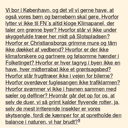
Vi bor i København, og det vil vi gerne have, at
også vores børn og børnebørn skal gøre. Hvorfor
lytter vi ikke til FN´s altid kloge Klimapanel, der
taler om grønne byer? Hvorfor står vi ikke under
skyggefulde træer her midt på Slotspladsen?
Hvorfor er Christiansborgs grimme mure og tårn
ikke dækket af vedbend? Hvorfor er der ikke
klimaforskere og gartnere og følsomme hænder i
Folketinget? Hvorfor er hver tagryg i byen ikke en
have, hver midterrabat ikke et grøntsagsbed?
Hvorfor står frugttræer ikke i vejen for bilerne?
Hvorfor overdøver fuglesangen ikke trafiklarmen?
Hvorfor svømmer vi ikke i havnen sammen med
sæler og delfiner? Hvornår går det op for os, at
selv de duer, vi så grimt kalder flyvende rotter, ja,
selv de mest irriterende insekter er vores
skytsengle, fordi de kæmper for at opretholde den
balance i naturen, vi har brudt?