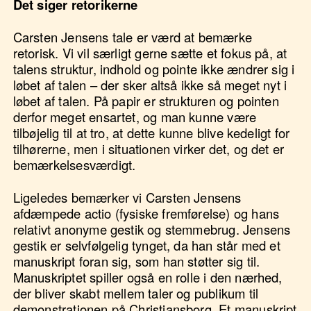
Det siger retorikerne
Carsten Jensens tale er værd at bemærke
retorisk. Vi vil særligt gerne sætte et fokus på, at
talens struktur, indhold og pointe ikke ændrer sig i
løbet af talen – der sker altså ikke så meget nyt i
løbet af talen. På papir er strukturen og pointen
derfor meget ensartet, og man kunne være
tilbøjelig til at tro, at dette kunne blive kedeligt for
tilhørerne, men i situationen virker det, og det er
bemærkelsesværdigt.
Ligeledes bemærker vi Carsten Jensens
afdæmpede actio (fysiske fremførelse) og hans
relativt anonyme gestik og stemmebrug. Jensens
gestik er selvfølgelig tynget, da han står med et
manuskript foran sig, som han støtter sig til.
Manuskriptet spiller også en rolle i den nærhed,
der bliver skabt mellem taler og publikum til
demonstrationen på Christiansborg. Et manuskript