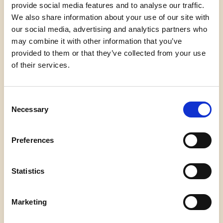
til det fare-niveau, vi selv har udpeget som
provide social media features and to analyse our traffic.
grænsen for en tålelig eksistens på jorden: 1.5
We also share information about your use of our site with
grader. Ikke i 2050, ikke i nogen uvirkelig science
our social media, advertising and analytics partners who
fiction-fremtid, men om otte år.
may combine it with other information that you’ve
provided to them or that they’ve collected from your use
Det indiske subkontinent har netop oplevet flere
of their services.
uger med temperaturer over 50 grader. Ekstrem
hede optræder nu 90 gange hyppigere
sammenlignet med for blot et halvt århundrede
Consent
siden. Ekstrem hede er ikke længere ekstrem. Det
Necessary
Selection
er den nye normal.
Preferences
Når den grønlandske indlandsis er smeltet – og
den vil smelte – vil havene stige med syv meter.
Vi demonstrerer i dag på Slotspladsen foran
Statistics
Christiansborg
, men Slotspladsen er ikke andet
end kommende havbund.
Tænk på Moses, der
hævede sine arme og bad vandene i det Røde
Marketing
Hav skilles, så de flygtende jøder kunne gå