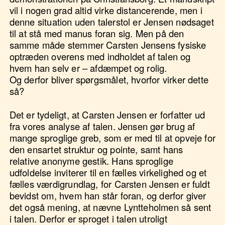
vil i nogen grad altid virke distancerende, men i
denne situation uden talerstol er Jensen nødsaget
til at stå med manus foran sig. Men på den
samme måde stemmer Carsten Jensens fysiske
optræden overens med indholdet af talen og
hvem han selv er – afdæmpet og rolig.
Og derfor bliver spørgsmålet, hvorfor virker dette
så?
Det er tydeligt, at Carsten Jensen er forfatter ud
fra vores analyse af talen. Jensen gør brug af
mange sproglige greb, som er med til at opveje for
den ensartet struktur og pointe, samt hans
relative anonyme gestik. Hans sproglige
udfoldelse inviterer til en fælles virkelighed og et
fælles værdigrundlag, for Carsten Jensen er fuldt
bevidst om, hvem han står foran, og derfor giver
det også mening, at nævne Lyntteholmen så sent
i talen. Derfor er sproget i talen utroligt