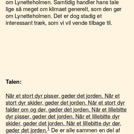
om Lynetteholmen. Samtidig handler hans tale
lige så meget om klimaet generelt, som den gør
om Lynetteholmen. Det er dog stadig et
interessant træk, som vi vil vende tilbage til.
Talen:
Når et stort dyr pisser, gøder det jorden. Når et
stort dyr skider, gøder det jorden. Når et stort dyr
falder om og dør, gøder det jorden. Når et lillebitte
dyr pisser, gøder det jorden. Når et lillebitte dyr
skider, gøder det jorden. Når et lillebitte dyr dør,
gøder det jorden.
De er alle sammen en del af