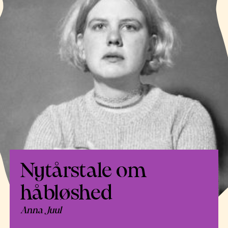
Nytårstale om
håbløshed
Anna Juul