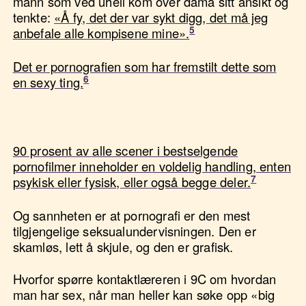
mann som ved uhell kom over dama sitt ansikt og
tenkte:
«Å fy, det der var sykt digg, det må jeg
anbefale alle kompisene mine».
Det er pornografien som har fremstilt dette som
en sexy ting.
90 prosent av alle scener i bestselgende
pornofilmer inneholder en voldelig handling, enten
psykisk eller fysisk, eller også begge deler.
Og sannheten er at pornografi er den mest
tilgjengelige seksualundervisningen. Den er
skamløs, lett å skjule, og den er grafisk.
Hvorfor spørre kontaktlæreren i 9C om hvordan
man har sex, når man heller kan søke opp «big