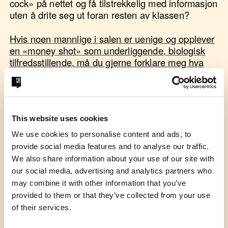
cock» på nettet og få tilstrekkelig med informasjon
uten å drite seg ut foran resten av klassen?
Hvis noen mannlige i salen er uenige og opplever
en «money shot» som underliggende, biologisk
tilfredsstillende, må du gjerne forklare meg hva
greia er. Jeg har aldri kommet en jente i ansiktet,
og det kan jo godt hende det er digg…
Jeg vet ikke hva dere lærte dere i
This website uses cookies
seksualundervisningen dere mottok. Jeg antar at
dere lærte om beskyttelse mot kjønnssykdommer
We use cookies to personalise content and ads, to
og graviditet.
provide social media features and to analyse our traffic.
We also share information about your use of our site with
En kondom over en banan, de forskjellige
our social media, advertising and analytics partners who
prevensjonsmetodene, mensen, fruktbarhet og
may combine it with other information that you’ve
kanskje en liten innføring i orgasme.
provided to them or that they’ve collected from your use
of their services.
Min kontaktlærer forklarte at det kilte i kroppen,