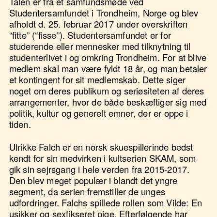
Talen er fra et samfundsmøde ved
Studentersamfundet i Trondheim, Norge og blev
afholdt d. 25. februar 2017 under overskriften
“fitte” (“fisse”). Studentersamfundet er for
studerende eller mennesker med tilknytning til
studenterlivet i og omkring Trondheim. For at blive
medlem skal man være fyldt 18 år, og man betaler
et kontingent for sit medlemskab. Dette siger
noget om deres publikum og seriøsiteten af deres
arrangementer, hvor de både beskæftiger sig med
politik, kultur og generelt emner, der er oppe i
tiden.
Ulrikke Falch er en norsk skuespillerinde bedst
kendt for sin medvirken i kultserien SKAM, som
gik sin sejrsgang i hele verden fra 2015-2017.
Den blev meget populær i blandt det yngre
segment, da serien fremstiller de unges
udfordringer. Falchs spillede rollen som Vilde: En
usikker og sexfikseret pige. Efterfølgende har