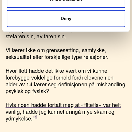
Fra ung alder blir de lært at kvinner er noen som
vil ha deg, noen som byr seg frem til deg, og som
Deny
ber om å bli pult – over et skrivebord, en vask, et
operasjonbord, i et baksete, av tre menn, av
stefaren sin, av faren sin.
Vi lærer ikke om grensesetting, samtykke,
seksualitet eller forskjellige type relasjoner.
Hvor flott hadde det ikke vært om vi kunne
forebygge voldelige forhold fordi elevene i en
alder av 14 lærer seg definisjonen på mishandling
psykisk og fysisk?
Hvis noen hadde fortalt meg at «fittefis» var helt
vanlig, hadde jeg kunnet unngå mye skam og
ydmykelse.