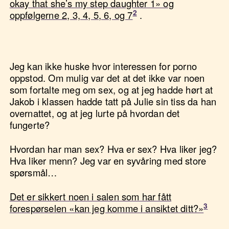
okay that she’s my step daughter 1» og
oppfølgerne 2, 3, 4, 5, 6, og 7
.
Jeg kan ikke huske hvor interessen for porno
oppstod. Om mulig var det at det ikke var noen
som fortalte meg om sex, og at jeg hadde hørt at
Jakob i klassen hadde tatt på Julie sin tiss da han
overnattet, og at jeg lurte på hvordan det
fungerte?
Hvordan har man sex? Hva er sex? Hva liker jeg?
Hva liker menn? Jeg var en syvåring med store
spørsmål…
Det er sikkert noen i salen som har fått
forespørselen «kan jeg komme i ansiktet ditt?»