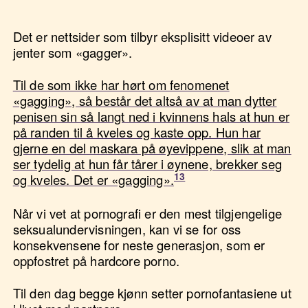
Det er nettsider som tilbyr eksplisitt videoer av
jenter som «gagger».
Til de som ikke har hørt om fenomenet
«gagging», så består det altså av at man dytter
penisen sin så langt ned i kvinnens hals at hun er
på randen til å kveles og kaste opp. Hun har
gjerne en del maskara på øyevippene, slik at man
ser tydelig at hun får tårer i øynene, brekker seg
og kveles. Det er «gagging».
Når vi vet at pornografi er den mest tilgjengelige
seksualundervisningen, kan vi se for oss
konsekvensene for neste generasjon, som er
oppfostret på hardcore porno.
Til den dag begge kjønn setter pornofantasiene ut