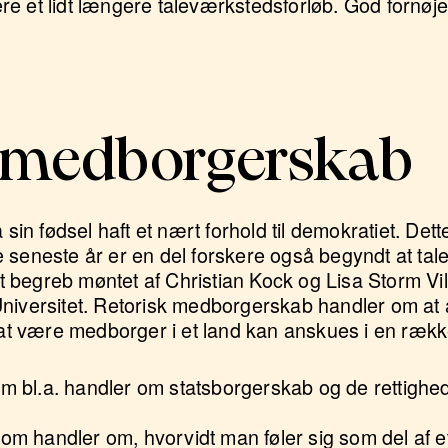
e et lidt længere taleværkstedsforløb. God fornøje
k medborgerskab
 sin fødsel haft et nært forhold til demokratiet. Dette
 seneste år er en del forskere også begyndt at tale
 begreb møntet af Christian Kock og Lisa Storm Vi
Universitet. Retorisk medborgerskab handler om a
t at være medborger i et land kan anskues i en rækk
som bl.a. handler om statsborgerskab og de rettighed
 som handler om, hvorvidt man føler sig som del af 