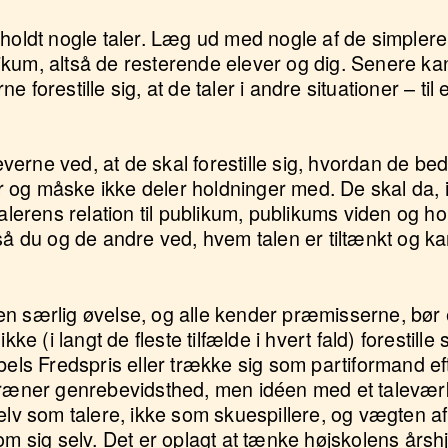
 holdt nogle taler. Læg ud med nogle af de simplere
ublikum, altså de resterende elever og dig. Senere k
 forestille sig, at de taler i andre situationer – til
rne ved, at de skal forestille sig, hvordan de bedst
og måske ikke deler holdninger med. De skal da, i
talerens relation til publikum, publikums viden og ho
 så du og de andre ved, hvem talen er tiltænkt og 
n særlig øvelse, og alle kender præmisserne, bør 
kke (i langt de fleste tilfælde i hvert fald) forestille 
bels Fredspris eller trække sig som partiformand eft
 træner genrebevidsthed, men idéen med et taleværk
elv som talere, ikke som skuespillere, og vægten af
om sig selv. Det er oplagt at tænke højskolens årshju