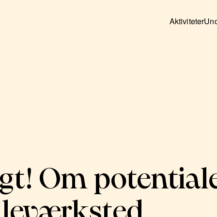
Aktiviteter
Und
gt! Om potentiale
taleværksted