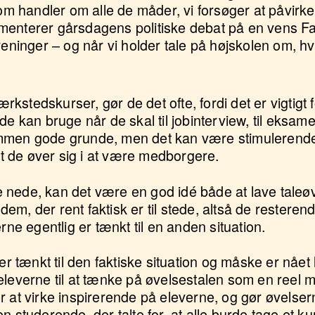
som handler om alle de måder, vi forsøger at påvir
enterer gårsdagens politiske debat på en vens Fa
reninger – og når vi holder tale på højskolen om, hv
værkstedskurser, gør de det ofte, fordi det er vigtigt
e kan bruge når de skal til jobinterview, til eksamen
ammen gode grunde, men det kan være stimulerend
 At de øver sig i at være medborgere.
 nede, kan det være en god idé både at lave taleøv
t dem, der rent faktisk er til stede, altså de rester
rne egentlig er tænkt til en anden situation.
er tænkt til den faktiske situation og måske er nået 
eleverne til at tænke på øvelsestalen som en reel m
r at virke inspirerende på eleverne, og gør øvelsern
n studerende, der talte for, at alle burde tage et ku