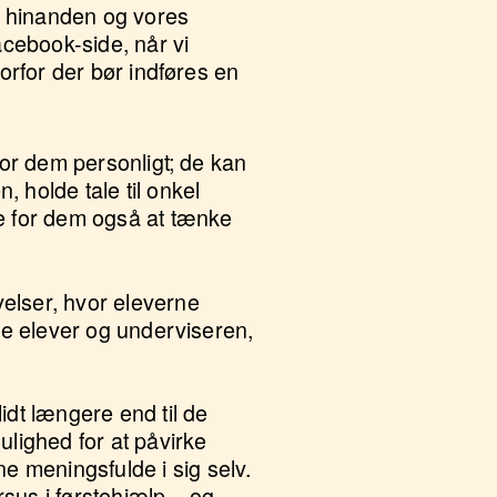
ke hinanden og vores
cebook-side, når vi
orfor der bør indføres en
 for dem personligt; de kan
, holde tale til onkel
e for dem også at tænke
elser, hvor eleverne
ende elever og underviseren,
lidt længere end til de
ulighed for at påvirke
e meningsfulde i sig selv.
rsus i førstehjælp – og