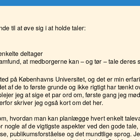
e til at øve sig i at holde taler:
enkelte deltager
 samfund, at medborgerne kan – og tør – tale deres
ted på Københavns Universitet, og det er min erfarin
 det af de to første grunde og ikke rigtigt har tænkt
plejer jeg at sige et par ord om, første gang jeg mød
rfor skriver jeg også kort om det her.
 om, hvordan man kan planlægge hvert enkelt tale
r nogle af de vigtigste aspekter ved den gode tale,
e, publikumsforståelse og det mundtlige sprog. Jeg 