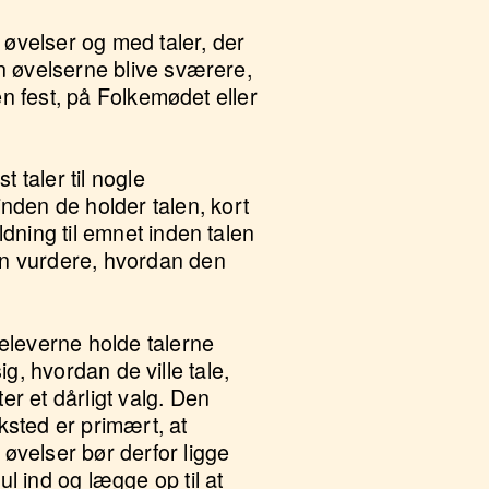
 øvelser og med taler, der
an øvelserne blive sværere,
 en fest, på Folkemødet eller
 taler til nogle
nden de holder talen, kort
ldning til emnet inden talen
kan vurdere, hvordan den
eleverne holde talerne
sig, hvordan de ville tale,
er et dårligt valg. Den
sted er primært, at
 øvelser bør derfor ligge
l ind og lægge op til at