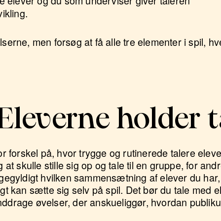
 elever og du som underviser giver taleren
vikling.
lserne, men forsøg at få alle tre elementer i spil, h
Eleverne holder t
or forskel på, hvor trygge og rutinerede talere eleve
 skulle stille sig op og tale til en gruppe, for andr
igegyldigt hvilken sammensætning af elever du har, 
ygt kan sætte sig selv på spil. Det bør du tale med 
nddrage øvelser, der anskueliggør, hvordan publik