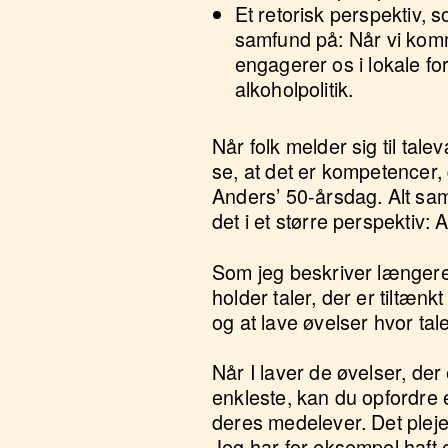
Et retorisk perspektiv, 
samfund på: Når vi komm
engagerer os i lokale fo
alkoholpolitik.
Når folk melder sig til tale
se, at det er kompetencer, d
Anders’ 50-årsdag. Alt s
det i et større perspektiv:
Som jeg beskriver længere
holder taler, der er tiltænk
og at lave øvelser hvor tale
Når I laver de øvelser, der 
enkleste, kan du opfordre 
deres medelever. Det pleje
Jeg har for eksempel haft e