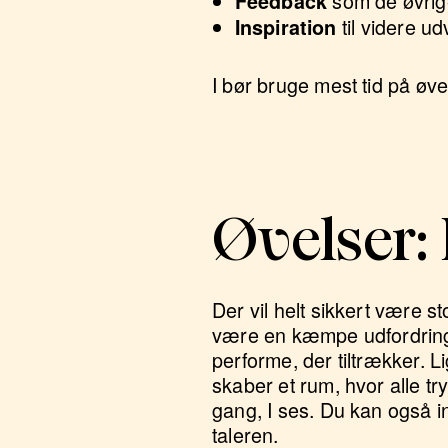
som de øvrige
Feedback
til videre ud
Inspiration
I bør bruge mest tid på øve
Øvelser: 
Der vil helt sikkert være st
være en kæmpe udfordring at
performe, der tiltrækker. L
skaber et rum, hvor alle tr
gang, I ses. Du kan også i
taleren.