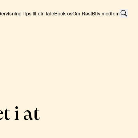
ervisning
Tips til din tale
Book os
Om Røst
Bliv medlem
t i at